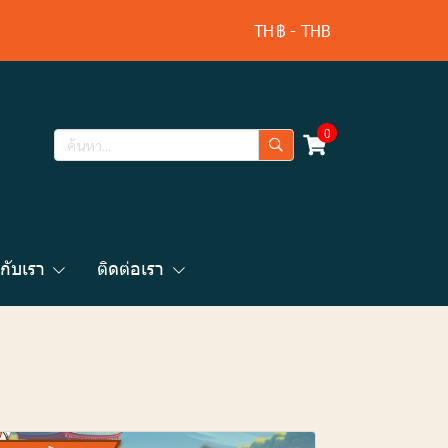
TH
฿
-
THB
0
วกับเรา
ติดต่อเรา