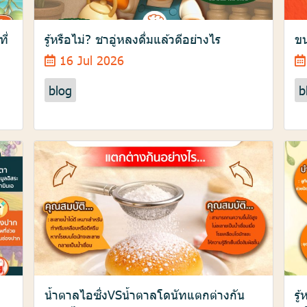
ี่
รู้หรือไม่? ชาอู่หลงดื่มแล้วดีอย่างไร
ขน
16 Jul 2026
blog
b
น้ำตาลไอซิ่งVSน้ำตาลโดนัทแตกต่างกัน
รู