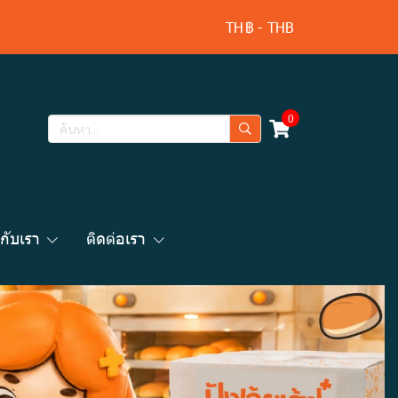
TH
฿
-
THB
0
วกับเรา
ติดต่อเรา