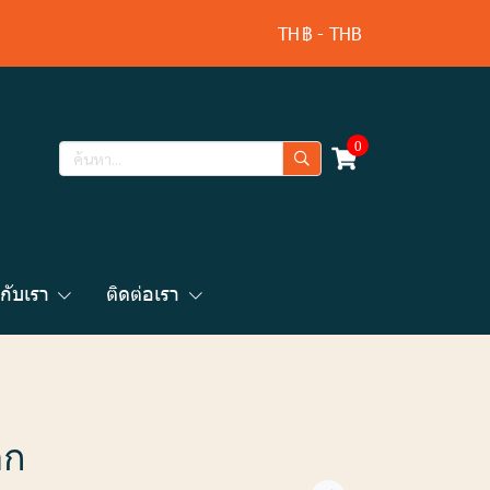
TH
฿
-
THB
0
วกับเรา
ติดต่อเรา
อก