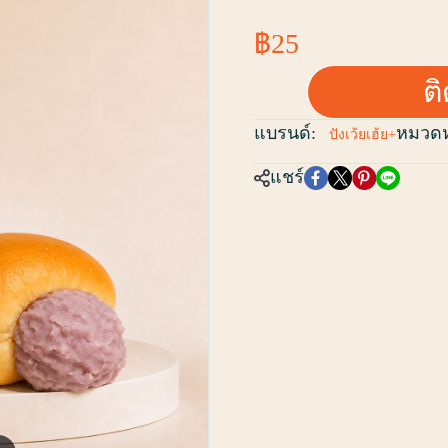
฿25
ต
แบรนด์:
หมวดหม
ปังเว้ยเฮ้ย+
แชร์