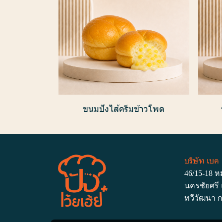
ขนมปังไส้ครีมข้าวโพด
บริษัท เบค
46/15-18 หมู
นครชัยศรี
ทวีวัฒนา ก