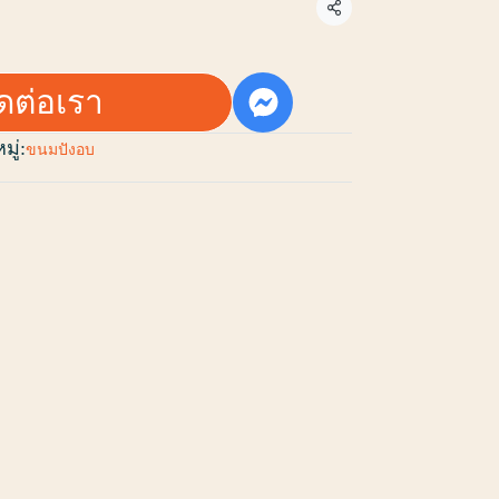
แชร์
ิดต่อเรา
ู่:
ขนมปังอบ